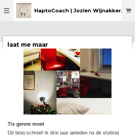
Ga
HaptoCoach | Jozien Wijnakker
direct
naar
de
hoofdinhoud
laat me maar
Tis genne moet
Dit blog schreef ik drie jaar geleden na de sluiting