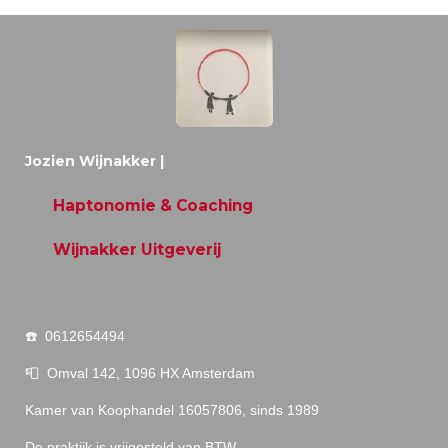
Jozien Wijnakker
|
Haptonomie & Coaching
Wijnakker Uitgeverij
☎️ 0612654494
📮 Omval 142, 1096 HX Amsterdam
Kamer van Koophandel 16057806, sinds 1989
De praktijk is vrijgesteld van BTW