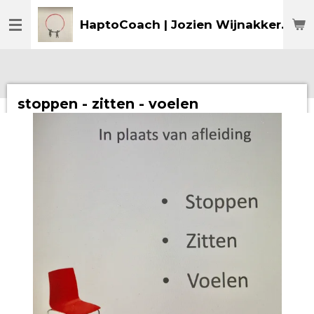
Ga
HaptoCoach | Jozien Wijnakker
direct
naar
de
hoofdinhoud
stoppen - zitten - voelen