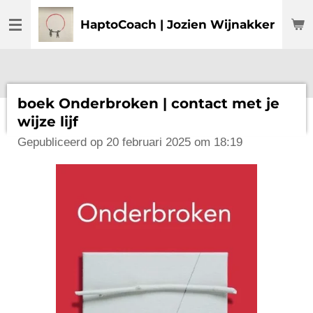
Ga
HaptoCoach | Jozien Wijnakker
direct
naar
de
hoofdinhoud
boek Onderbroken | contact met je
wijze lijf
Gepubliceerd op 20 februari 2025 om 18:19