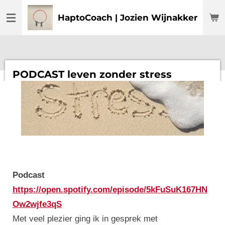
Ga
HaptoCoach | Jozien Wijnakker
direct
naar
de
hoofdinhoud
PODCAST leven zonder stress
Podcast
https://open.spotify.com/episode/5kFuSuK167HN
Ow2wjfe3qS
Met veel plezier ging ik in gesprek met