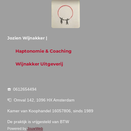
Jozien Wijnakker
|
Haptonomie & Coaching
Wijnakker Uitgeverij
☎️ 0612654494
📮 Omval 142, 1096 HX Amsterdam
Kamer van Koophandel 16057806, sinds 1989
De praktijk is vrijgesteld van BTW
Powered by
JouwWeb