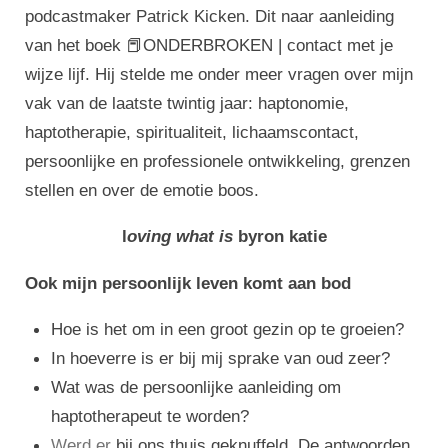
podcastmaker Patrick Kicken. Dit naar aanleiding
van het boek 📕
ONDERBROKEN | contact met je
wijze lijf.
Hij stelde me onder meer vragen over mijn
vak van de laatste twintig jaar: haptonomie,
haptotherapie, spiritualiteit, lichaamscontact,
persoonlijke en professionele ontwikkeling, grenzen
stellen en over de emotie boos.
l
oving what is
byron katie
Ook mijn persoonlijk leven komt aan bod
Hoe is het om in een groot gezin op te groeien?
In hoeverre is er bij mij sprake van oud zeer?
Wat was de persoonlijke aanleiding om
haptotherapeut te worden?
We
r
d
er
bij ons thuis geknuffeld.
De antwoorden